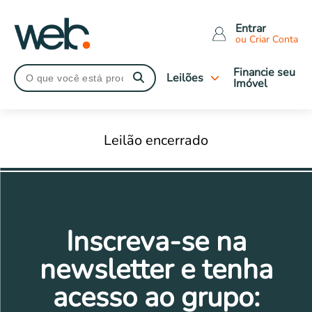
Entrar
ou Criar Conta
Financie seu
Leilões
Imóvel
Tipo de leilão
Leilão encerrado
Judiciais
Extrajudiciais
Imóveis Caixa
Leilões Encerrados
Tipo de imóveis
Inscreva-se na
Apartamentos
Casas
newsletter e tenha
Comerciais
acesso ao grupo:
Terrenos
Rural