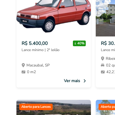
R$ 5.400,00
R$ 30
40%
Lance mínimo | 2ª leilão
Lance mí
Ribei
Macaubal, SP
02 q
0 m2
42,2
Ver mais
Aberto para Lances
Aberto p