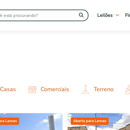
Leilões
Fi
Tipo de leilão
Judiciais
Extrajudiciais
Imóveis Caixa
Leilões Encerra
Casas
Comerciais
Terreno
ara Lances
Aberto para Lances