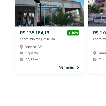
R$ 135.184,13
R$ 1.
40%
Lance mínimo | 2ª leilão
Lance mí
Osasco, SP
1 quarto
Guaru
27,33 m2
252,
Ver mais