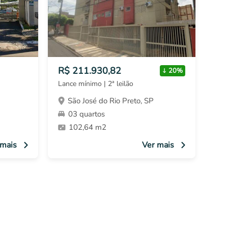
R$ 211.930,82
20%
Lance mínimo | 2ª leilão
São José do Rio Preto, SP
03 quartos
102,64 m2
 mais
Ver mais