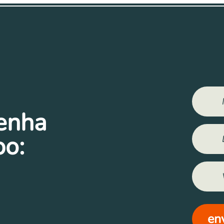
tenha
po:
en