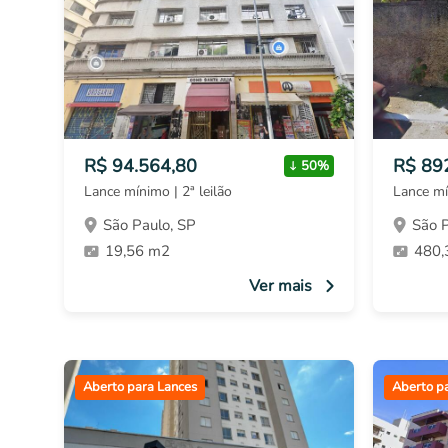
R$ 94.564,80
R$ 89
50%
Lance mínimo | 2ª leilão
Lance mí
São Paulo, SP
São P
19,56 m2
480,
Ver mais
Aberto para Lances
Aberto p