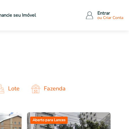
Entrar
nancie seu
Imóvel
ou Criar Conta
Tipo de imóveis
Outros bens
Apartamentos
Veículos
Casas
Eletrônicos
Comerciais
Eletrodomésticos
dos
Terrenos
Móveis
Rural
Outros
Lote
Fazenda
Aberto para Lances