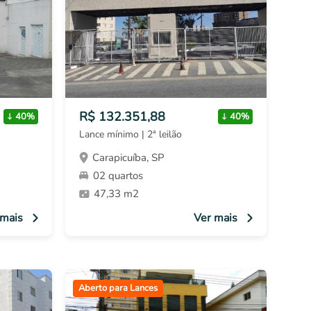
R$ 132.351,88
40%
40%
Lance mínimo | 2ª leilão
Carapicuíba, SP
02 quartos
47,33 m2
 mais
Ver mais
Aberto para Lances