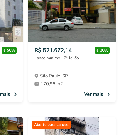
R$ 521.672,14
50%
30%
Lance mínimo | 2ª leilão
São Paulo, SP
170,96 m2
 mais
Ver mais
Aberto para Lances