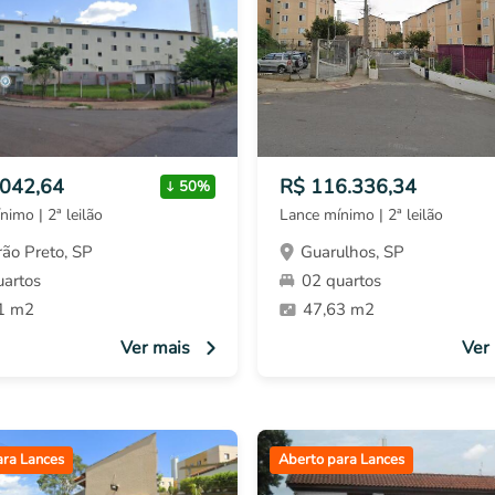
.042,64
R$ 116.336,34
50%
nimo | 2ª leilão
Lance mínimo | 2ª leilão
rão Preto, SP
Guarulhos, SP
uartos
02 quartos
1 m2
47,63 m2
Ver mais
Ver
ara Lances
Aberto para Lances