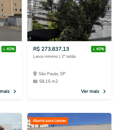
R$ 273.837,13
40%
40%
Lance mínimo | 2ª leilão
São Paulo, SP
58,15 m2
 mais
Ver mais
Aberto para Lances