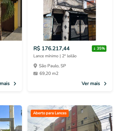
R$ 176.217,44
35%
Lance mínimo | 2ª leilão
São Paulo, SP
69,20 m2
 mais
Ver mais
Aberto para Lances