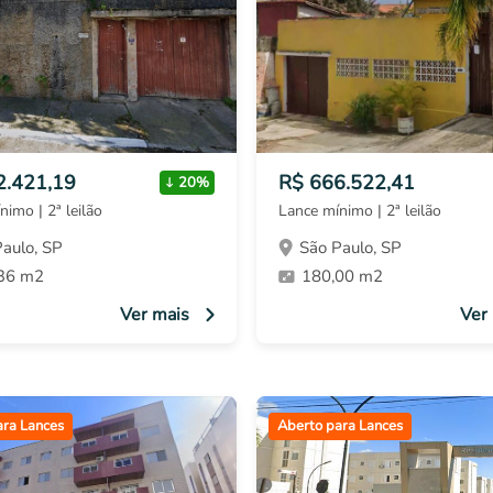
2.421,19
R$ 666.522,41
20%
nimo | 2ª leilão
Lance mínimo | 2ª leilão
aulo, SP
São Paulo, SP
36 m2
180,00 m2
Ver mais
Ver
ara Lances
Aberto para Lances