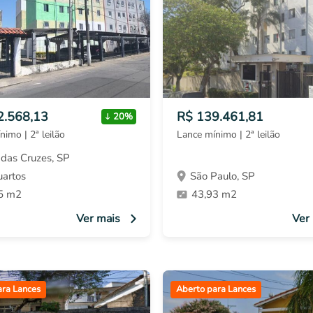
2.568,13
R$ 139.461,81
20%
nimo | 2ª leilão
Lance mínimo | 2ª leilão
das Cruzes, SP
uartos
São Paulo, SP
5 m2
43,93 m2
Ver mais
Ver
ara Lances
Aberto para Lances