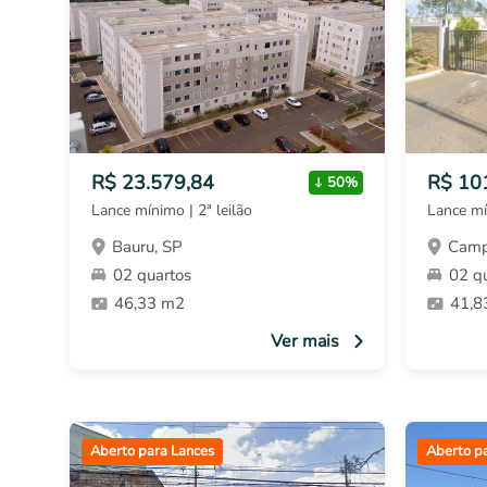
R$ 23.579,84
R$ 10
50%
Lance mínimo | 2ª leilão
Lance mí
Bauru, SP
Camp
02 quartos
02 q
46,33 m2
41,8
Ver mais
Aberto para Lances
Aberto p