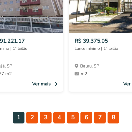
091.221,17
R$ 39.375,05
nimo | 1ª leilão
Lance mínimo | 1ª leilão
já, SP
Bauru, SP
27 m2
m2
Ver mais
Ver
1
2
3
4
5
6
7
8