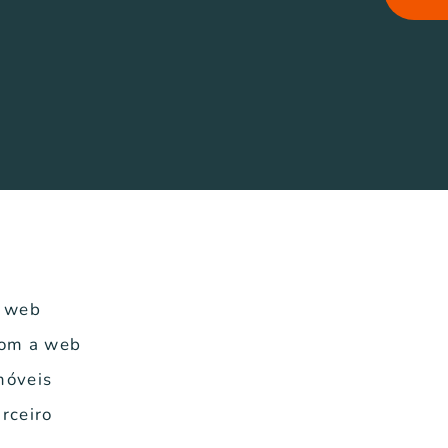
a web
com a web
móveis
rceiro