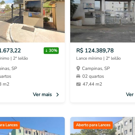
1.673,22
R$ 124.389,78
30%
nimo | 2ª leilão
Lance mínimo | 2ª leilão
inas, SP
Campinas, SP
uartos
02 quartos
3 m2
47,44 m2
Ver mais
Ver
ara Lances
Aberto para Lances