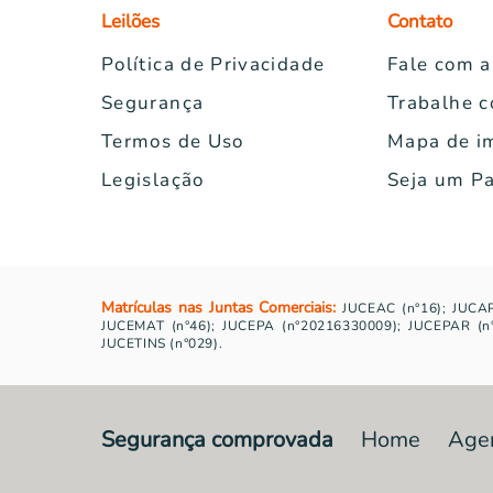
Leilões
Contato
Política de Privacidade
Fale com 
Segurança
Trabalhe 
Termos de Uso
Mapa de i
Legislação
Seja um Pa
Matrículas nas Juntas Comerciais:
JUCEAC (n°16); JUCAP
JUCEMAT (n°46); JUCEPA (n°20216330009); JUCEPAR (n°2
JUCETINS (n°029).
Segurança comprovada
Home
Age