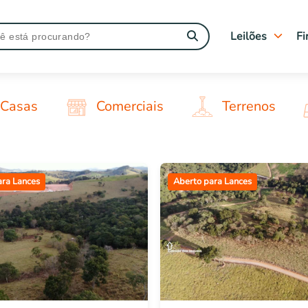
Leilões
Fi
Tipo de leilão
Judiciais
Casas
Comerciais
Terrenos
Extrajudiciais
Imóveis Caixa
Leilões Encerra
ara Lances
Aberto para Lances