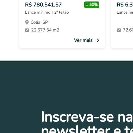
R$ 780.541,57
R$ 6.
50%
Lance mínimo | 2ª leilão
Lance mí
Cotia, SP
22.677,54 m2
72.6
Ver mais
Inscreva-se na
newsletter e 