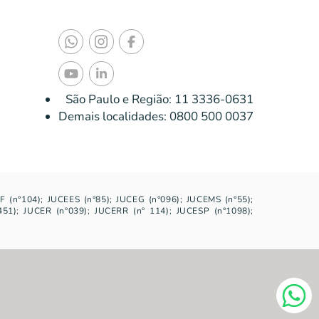
São Paulo e Região:
11 3336-0631
Demais localidades:
0800 500 0037
F (n°104); JUCEES (n°85); JUCEG (n°096); JUCEMS (n°55);
51); JUCER (nº039); JUCERR (nº 114); JUCESP (n°1098);