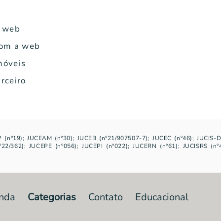
a web
com a web
móveis
rceiro
 (n°19); JUCEAM (n°30); JUCEB (n°21/907507-7); JUCEC (nº46); JUCIS-D
2/362); JUCEPE (nº056); JUCEPI (n°022); JUCERN (n°61); JUCISRS (n°4
nda
Categorias
Contato
Educacional