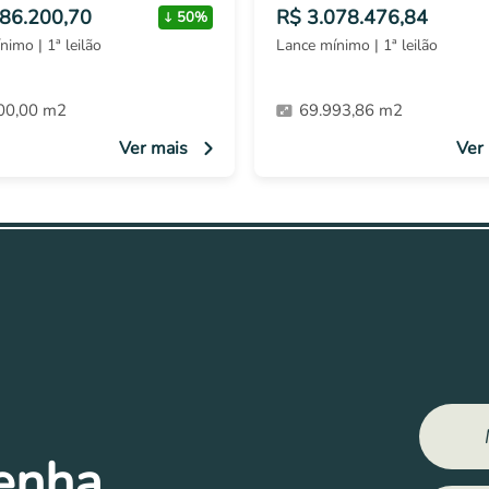
386.200,70
R$ 3.078.476,84
50%
nimo | 1ª leilão
Lance mínimo | 1ª leilão
00,00 m2
69.993,86 m2
Ver mais
Ver
tenha