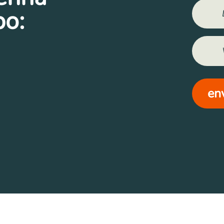
po:
en