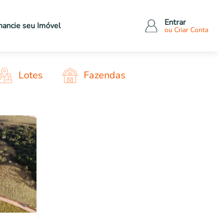
Entrar
nancie seu
Imóvel
ou Criar Conta
Tipo de imóveis
Outros bens
Apartamentos
Veículos
Lotes
Fazendas
Casas
Eletrônicos
Comerciais
Eletrodomésticos
dos
Terrenos
Móveis
Rural
Outros