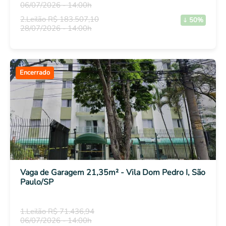
06/07/2026 - 14:00h
2.Leilão R$ 183.507,10
50%
28/07/2026 - 14:00h
Encerrado
Vaga de Garagem 21,35m² - Vila Dom Pedro I, São
Paulo/SP
1.Leilão R$ 71.436,94
06/07/2026 - 14:00h