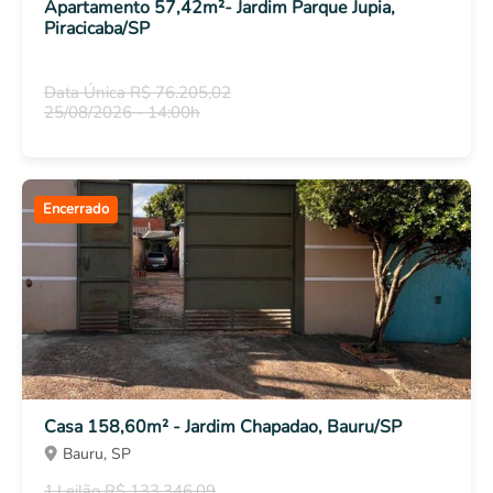
Apartamento 57,42m²- Jardim Parque Jupia,
Piracicaba/SP
Data Única R$ 76.205,02
25/08/2026 - 14:00h
Encerrado
Casa 158,60m² - Jardim Chapadao, Bauru/SP
Bauru, SP
1.Leilão R$ 133.346,09