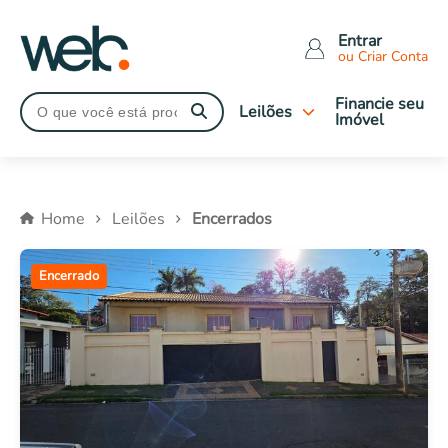
Entrar
ou Criar Conta
Financie seu
Leilões
Imóvel
Tipo de leilão
Judiciais
Home
Leilões
Encerrados
Extrajudiciais
Imóveis Caixa
Encerrado
Leilões Encerrados
Tipo de imóveis
Apartamentos
Casas
Comerciais
Terrenos
Rural