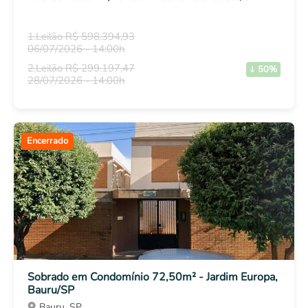
1.Leilão R$ 598.394,93
06/07/2026 - 14:00h
2.Leilão R$ 299.197,47
50%
28/07/2026 - 14:00h
Encerrado
Sobrado em Condomínio 72,50m² - Jardim Europa,
Bauru/SP
Bauru, SP