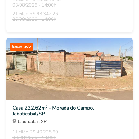
03/08/2026 - 14:00h
2.Leilão R$ 93.342,26
25/08/2026 - 14:00h
Encerrado
Casa 222,62m² - Morada do Campo,
Jaboticabal/SP
Jaboticabal, SP
1.Leilão R$ 40.225,60
03/08/2026 - 14:00h