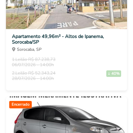
Apartamento 49,96m² - Altos de Ipanema,
Sorocaba/SP
Sorocaba, SP
1.Leilão R$ 87.238,73
06/07/2026 - 14:00h
2.Leilão R$ 52.343,24
40%
28/07/2026 - 14:00h
Encerrado