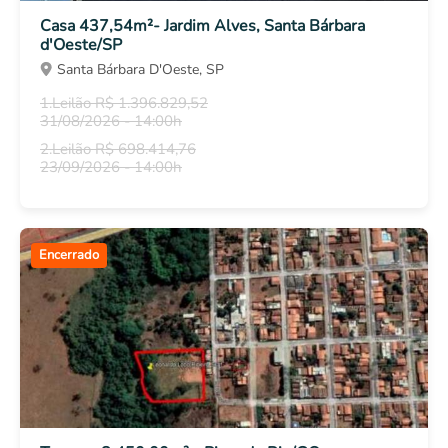
Casa 437,54m²- Jardim Alves, Santa Bárbara
Outros bens
d'Oeste/SP
Veículos
Santa Bárbara D'Oeste, SP
Eletrônicos
1.Leilão R$ 1.396.829,52
Eletrodomésticos
31/08/2026 - 14:00h
Móveis
2.Leilão R$ 698.414,76
Outros
23/09/2026 - 14:00h
Encerrado