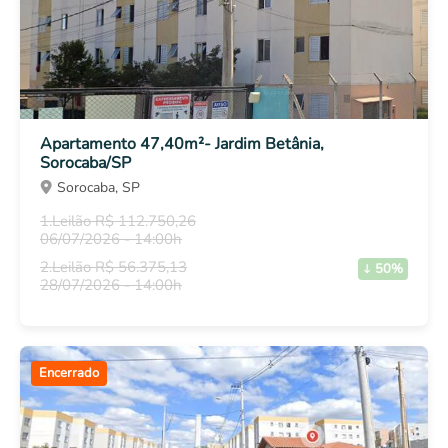
Apartamento 47,40m²- Jardim Betânia,
Sorocaba/SP
Sorocaba, SP
1.Leilão R$ 112.750,26
06/07/2026 - 14:00h
2.Leilão R$ 56.375,13
50%
28/07/2026 - 14:00h
Encerrado