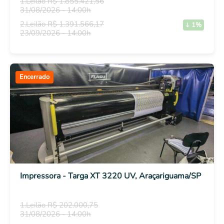
1.Leilão R$ 1.855.421,56
31/08/2026 - 14:00h
2.Leilão R$ 1.391.566,17
1%
23/09/2026 - 14:00h
Encerrado
Impressora - Targa XT 3220 UV, Araçariguama/SP
1.Leilão R$ 202.000,75
31/08/2026 - 14:00h