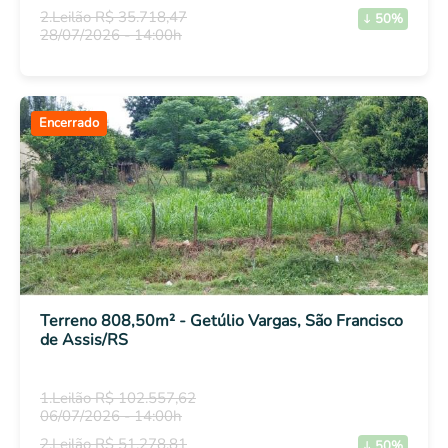
2.Leilão R$ 35.718,47
50%
28/07/2026 - 14:00h
Encerrado
Terreno 808,50m² - Getúlio Vargas, São Francisco
de Assis/RS
1.Leilão R$ 102.557,62
06/07/2026 - 14:00h
2.Leilão R$ 51.278,81
50%