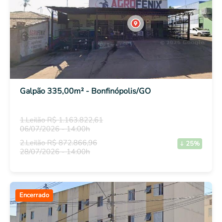
Galpão 335,00m² - Bonfinópolis/GO
1.Leilão R$ 1.163.822,61
06/07/2026 - 14:00h
2.Leilão R$ 872.866,96
25%
28/07/2026 - 14:00h
Encerrado