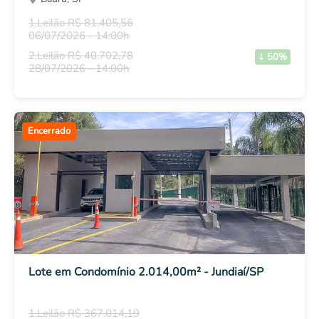
1.Leilão R$ 81.405,56
06/07/2026 - 14:00h
2.Leilão R$ 40.702,78
50%
28/07/2026 - 14:00h
Encerrado
Lote em Condomínio 2.014,00m² - Jundiaí/SP
1.Leilão R$ 367.014,19