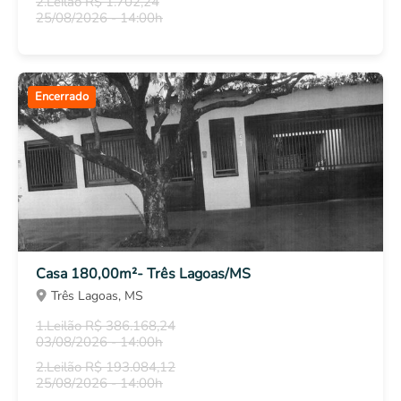
2.Leilão R$ 1.702,24
25/08/2026 - 14:00h
Encerrado
Casa 180,00m²- Três Lagoas/MS
Três Lagoas, MS
1.Leilão R$ 386.168,24
03/08/2026 - 14:00h
2.Leilão R$ 193.084,12
25/08/2026 - 14:00h