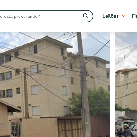
Leilões
Fi
Tipo de leilão
Judiciais
Extrajudiciais
Imóveis Caixa
Leilões Encerra