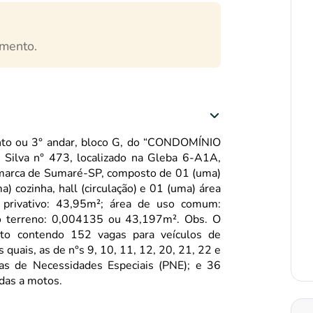
mento.
to ou 3° andar, bloco G, do “CONDOMÍNIO
Silva n° 473, localizado na Gleba 6-A1A,
Comarca de Sumaré-SP, composto de 01 (uma)
a) cozinha, hall (circulação) e 01 (uma) área
 privativo: 43,95m²; área de uso comum:
 do terreno: 0,004135 ou 43,197m². Obs. O
to contendo 152 vagas para veículos de
uais, as de n°s 9, 10, 11, 12, 20, 21, 22 e
ras de Necessidades Especiais (PNE); e 36
adas a motos.