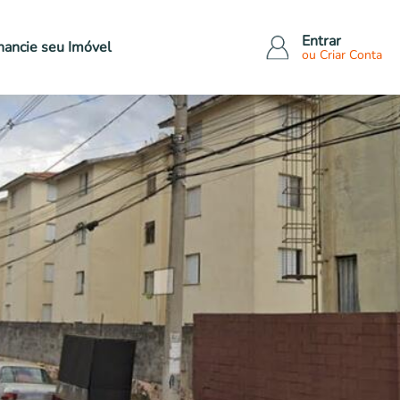
Entrar
nancie seu
Imóvel
ou Criar Conta
Tipo de imóveis
Outros bens
Apartamentos
Veículos
Casas
Eletrônicos
Comerciais
Eletrodomésticos
dos
Terrenos
Móveis
Rural
Outros