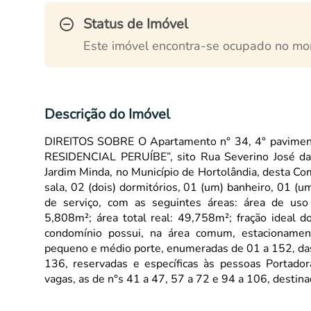
Status de Imóvel
Este imóvel encontra-se ocupado no mo
Descrição do Imóvel
DIREITOS SOBRE O Apartamento n° 34, 4° pavimen
RESIDENCIAL PERUÍBE”, sito Rua Severino José da 
Jardim Minda, no Município de Hortolândia, desta 
sala, 02 (dois) dormitórios, 01 (um) banheiro, 01 (um
de serviço, com as seguintes áreas: área de uso
5,808m²; área total real: 49,758m²; fração ideal
condomínio possui, na área comum, estacionamen
pequeno e médio porte, enumeradas de 01 a 152, das q
136, reservadas e específicas às pessoas Portado
vagas, as de n°s 41 a 47, 57 a 72 e 94 a 106, destin