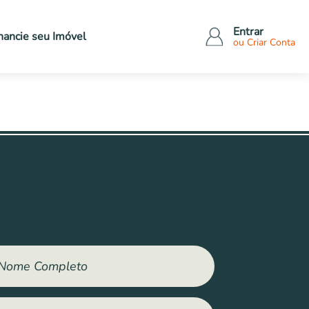
Entrar
nancie seu
Imóvel
ou Criar Conta
Tipo de imóveis
Outros bens
Apartamentos
Veículos
Casas
Eletrônicos
Comerciais
Eletrodomésticos
dos
Terrenos
Móveis
Rural
Outros