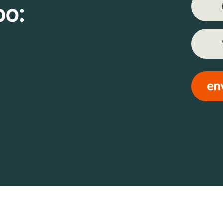
po:
en