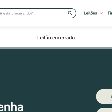
Leilões
Fi
Tipo de leilão
Judiciais
Leilão encerrado
Extrajudiciais
Imóveis Caixa
Leilões Encerra
tenha