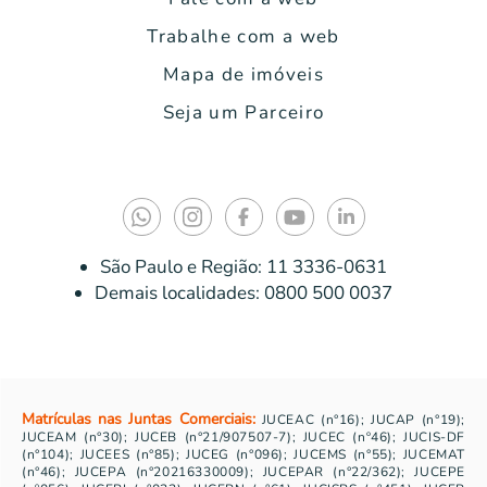
Trabalhe com a web
Mapa de imóveis
Seja um Parceiro
São Paulo e Região:
11 3336-0631
Demais localidades:
0800 500 0037
Matrículas nas Juntas Comerciais:
JUCEAC (n°16); JUCAP (n°19);
JUCEAM (n°30); JUCEB (n°21/907507-7); JUCEC (nº46); JUCIS-DF
(n°104); JUCEES (n°85); JUCEG (n°096); JUCEMS (n°55); JUCEMAT
(n°46); JUCEPA (n°20216330009); JUCEPAR (n°22/362); JUCEPE