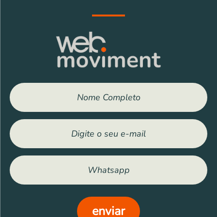
Outros bens
Veículos
Eletrônicos
Eletrodomésticos
Móveis
Outros
enviar