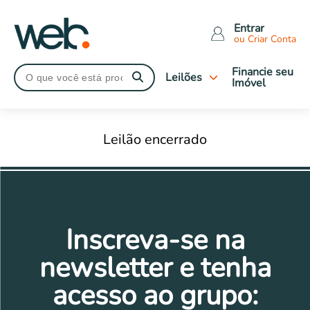
Entrar
ou Criar Conta
Financie seu
Leilões
Imóvel
Tipo de leilão
Leilão encerrado
Judiciais
Extrajudiciais
Imóveis Caixa
Leilões Encerrados
Tipo de imóveis
Inscreva-se na
Apartamentos
Casas
newsletter e tenha
Comerciais
acesso ao grupo:
Terrenos
Rural