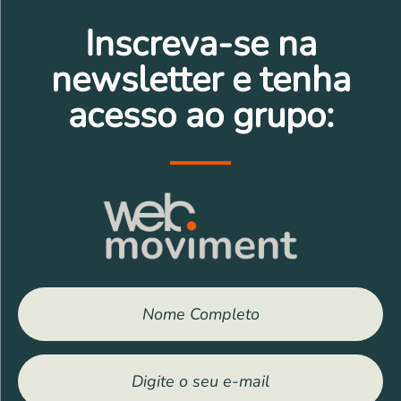
Outros bens
Inscreva-se na
Veículos
newsletter e tenha
Eletrônicos
Eletrodomésticos
acesso ao grupo:
Móveis
Outros