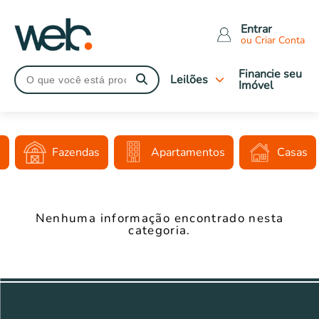
Entrar
ou Criar Conta
Financie seu
Leilões
Imóvel
Tipo de leilão
Judiciais
s
Fazendas
Apartamentos
Casas
Extrajudiciais
Imóveis Caixa
Leilões Encerrados
Nenhuma informação encontrado nesta
Tipo de imóveis
categoria.
Apartamentos
Casas
Comerciais
Terrenos
Rural